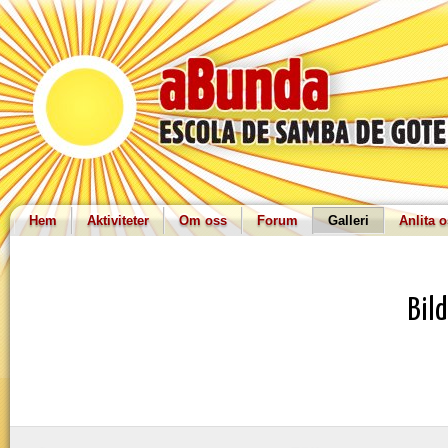
Hem
Aktiviteter
Om oss
Forum
Galleri
Anlita 
Bil