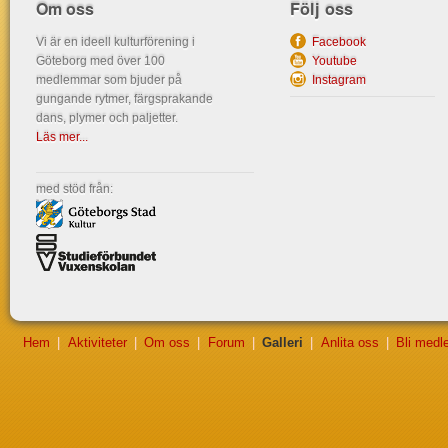
Om oss
Följ oss
Vi är en ideell kulturförening i
Facebook
Göteborg med över 100
Youtube
medlemmar som bjuder på
Instagram
gungande rytmer, färgsprakande
dans, plymer och paljetter.
Läs mer...
med stöd från:
Hem
|
Aktiviteter
|
Om oss
|
Forum
|
Galleri
|
Anlita oss
|
Bli medl