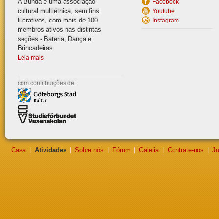
A Bunda é uma associação
Facebook
cultural multiétnica, sem fins
Youtube
lucrativos, com mais de 100
Instagram
membros ativos nas distintas
seções - Bateria, Dança e
Brincadeiras.
Leia mais
com contribuiçõ
es de:
Casa
|
Atividades
|
Sobre nós
|
Fórum
|
Galeria
|
Contrate-nos
|
Ju