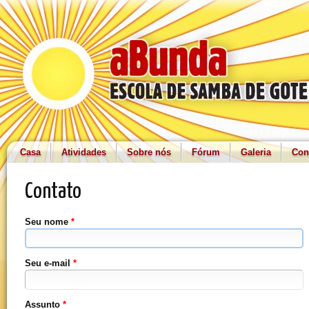
Casa
Atividades
Sobre nós
Fórum
Galeria
Con
Contato
Seu nome
*
Seu e-mail
*
Assunto
*