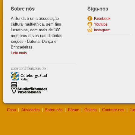
Sobre nós
Siga-nos
A Bunda é uma associação
Facebook
cultural multiétnica, sem fins
Youtube
lucrativos, com mais de 100
Instagram
membros ativos nas distintas
seções - Bateria, Dança e
Brincadeiras.
Leia mais
com contribuiçõ
es de:
Casa
|
Atividades
|
Sobre nós
|
Fórum
|
Galeria
|
Contrate-nos
|
Jun